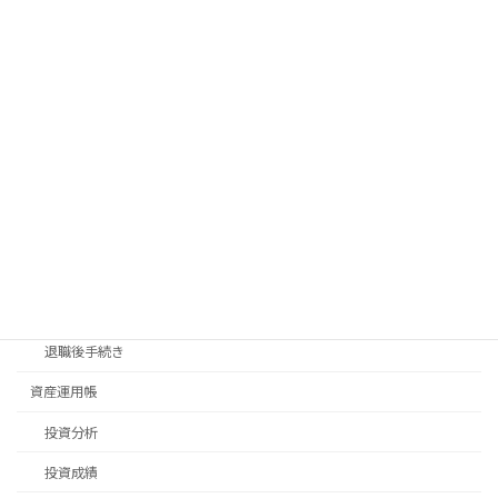
散歩
料理
新生活
旅行
日常生活
畑仕事
移住先探し
移住手続き
退職後手続き
資産運用帳
投資分析
投資成績