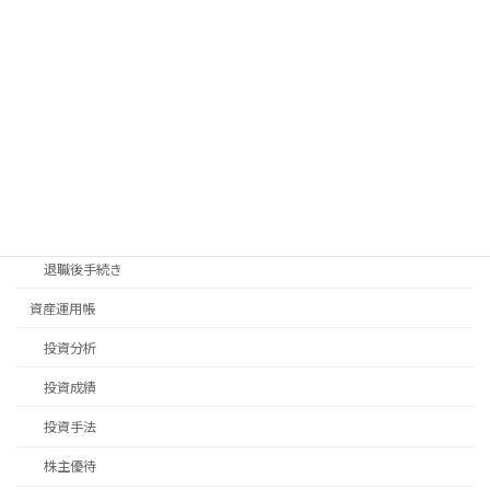
新生活
旅行
日常生活
畑仕事
移住先探し
移住手続き
退職後手続き
資産運用帳
投資分析
投資成績
投資手法
株主優待