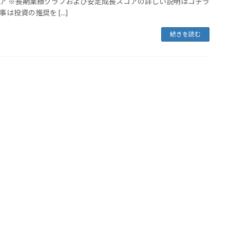
ア ※長期業績グラフおよび安定成長スコアの詳しい説明はコチラ
事は投資の推奨を […]
続きを読む