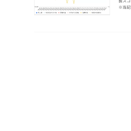
長スコ
※当記