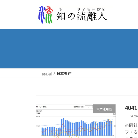
コ
ナ
ン
ビ
テ
ゲ
ン
ー
ツ
シ
へ
ョ
ス
ン
キ
に
ッ
移
プ
動
portal
日本曹達
404
資産運用帳
2024
※同社
フ・安