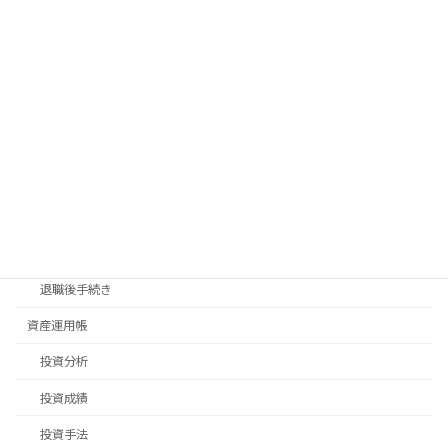
散歩
料理
新生活
旅行
日常生活
畑仕事
移住先探し
移住手続き
退職後手続き
資産運用帳
投資分析
投資成績
投資手法