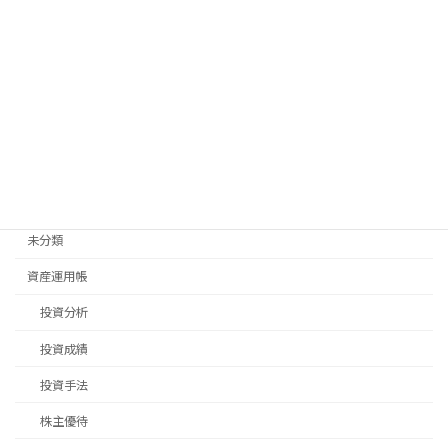
旅行
日常生活
畑仕事
移住先探し
移住手続き
退職後手続き
未分類
資産運用帳
投資分析
投資成績
投資手法
株主優待