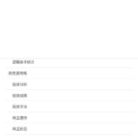
旅行
日常生活
畑仕事
移住先探し
移住手続き
退職後手続き
資産運用帳
投資分析
投資成績
投資手法
株主優待
株主総会