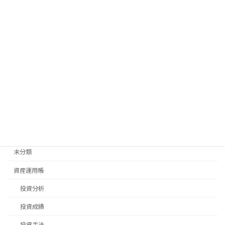
料理
新生活
旅行
日常生活
畑仕事
移住先探し
移住手続き
退職後手続き
未分類
資産運用帳
投資分析
投資成績
投資手法