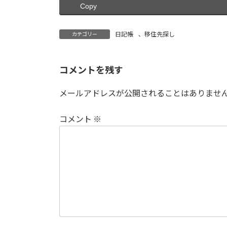
Copy
e
t
e
i
b
t
l
日記帳
、
移住先探し
カテゴリー
o
e
コメントを残す
o
r
メールアドレスが公開されることはありませ
k
コメント
※