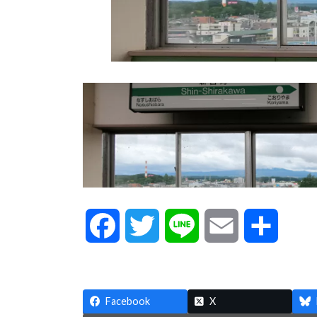
F
T
L
E
共
a
w
i
m
有
c
i
n
a
Facebook
X