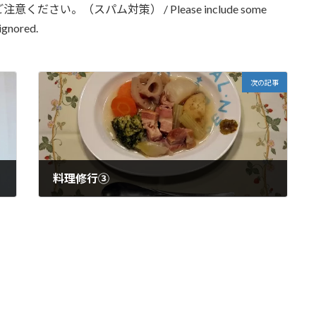
い。（スパム対策） / Please include some
ignored.
次の記事
料理修行③
2023-03-28