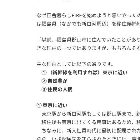
日
時
:
なぜ田舎暮らしFIREを始めようと思い立っ
は福島県（なかでも新白河周辺）を移住候補
「以前、福島県郡山市に住んでいたことがあ
きな理由の一つではありますが、もちろんそ
主な理由としては以下の通りです。
① （新幹線を利用すれば）東京に近い
② 自然豊か
③ 住民の人柄
① 東京に近い
東京駅から新白河駅もしくは郡山駅まで、新
移住後も東京に出てくる用事はあるため、移
ちなみに、新入社員時代に最初に配属された
のの、いざ配属先を知らされたときには、東