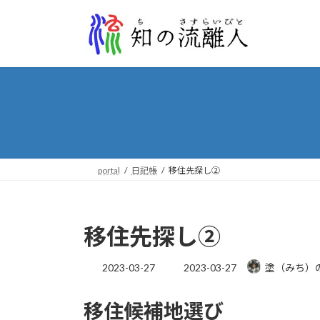
コ
ナ
ン
ビ
テ
ゲ
ン
ー
ツ
シ
へ
ョ
ス
ン
キ
に
ッ
移
プ
動
portal
日記帳
移住先探し②
移住先探し②
最
2023-03-27
2023-03-27
塗（みち）
終
更
移住候補地選び
新