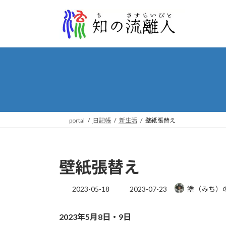
コ
ナ
ン
ビ
テ
ゲ
ン
ー
ツ
シ
へ
ョ
ス
ン
キ
に
ッ
移
プ
動
portal
日記帳
新生活
壁紙張替え
壁紙張替え
最
2023-05-18
2023-07-23
塗（みち）
終
更
2023年5月8日・9日
新