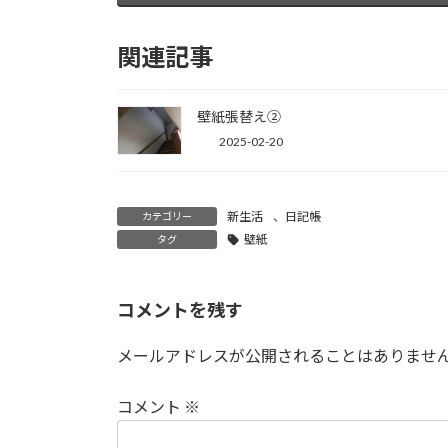
b
t
l
関連記事
o
e
壁紙張替え②
o
r
2025-02-20
k
新生活
、
日記帳
カテゴリー
壁紙
タグ
コメントを残す
メールアドレスが公開されることはありませ
コメント
※