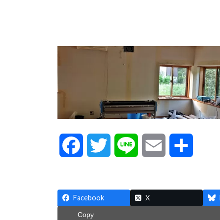
F
T
L
E
共
a
w
i
m
有
c
i
n
a
Facebook
X
Copy
e
t
e
i