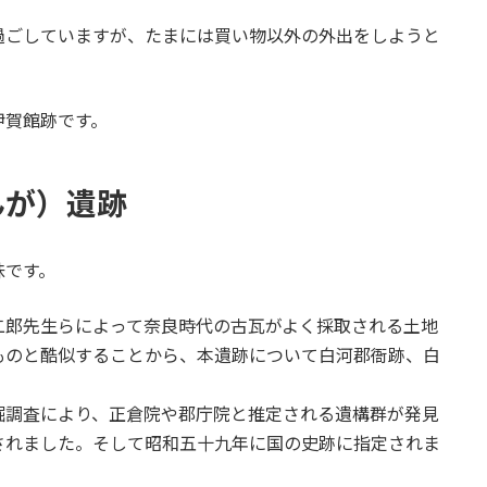
過ごしていますが、たまには買い物以外の外出をしようと
伊賀館跡です。
んが）遺跡
味です。
二郎先生らによって奈良時代の古瓦がよく採取される土地
ものと酷似することから、本遺跡について白河郡衙跡、白
掘調査により、正倉院や郡庁院と推定される遺構群が発見
されました。そして昭和五十九年に国の史跡に指定されま