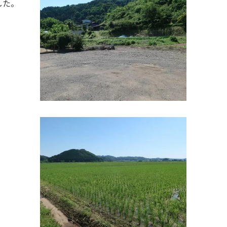
した。
。