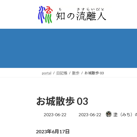
コ
ナ
ン
ビ
テ
ゲ
ン
ー
ツ
シ
へ
ョ
ス
ン
キ
に
ッ
移
プ
動
portal
日記帳
散歩
お城散歩 03
お城散歩 03
最
2023-06-22
2023-06-22
塗（みち）
終
更
2023年6月17日
新