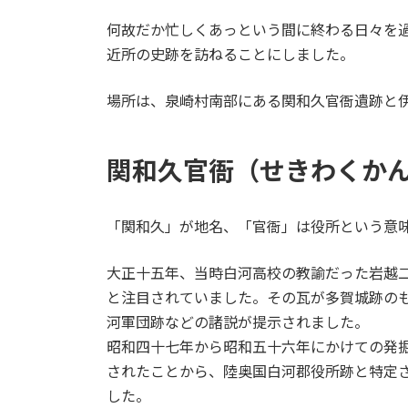
日
時
何故だか忙しくあっという間に終わる日々を
:
近所の史跡を訪ねることにしました。
場所は、泉崎村南部にある関和久官衙遺跡と
関和久官衙（せきわくか
「関和久」が地名、「官衙」は役所という意
大正十五年、当時白河高校の教諭だった岩越
と注目されていました。その瓦が多賀城跡の
河軍団跡などの諸説が提示されました。
昭和四十七年から昭和五十六年にかけての発
されたことから、陸奥国白河郡役所跡と特定
した。