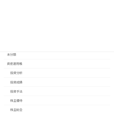
日常生活
畑仕事
移住先探し
移住手続き
退職後手続き
未分類
資産運用帳
投資分析
投資成績
投資手法
株主優待
株主総会