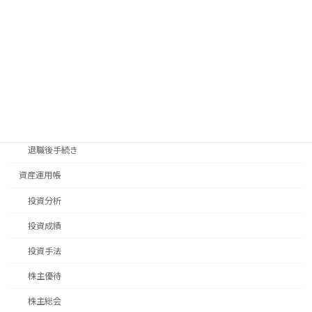
旅行
日常生活
畑仕事
移住先探し
移住手続き
退職後手続き
資産運用帳
投資分析
投資成績
投資手法
株主優待
株主総会