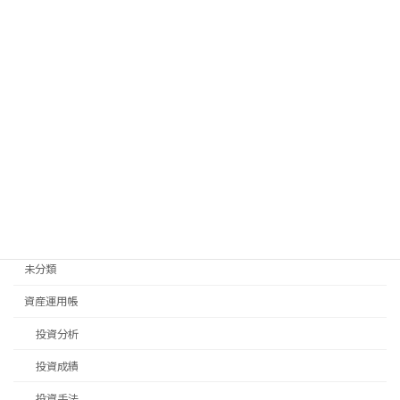
料理
新生活
旅行
日常生活
畑仕事
移住先探し
移住手続き
退職後手続き
未分類
資産運用帳
投資分析
投資成績
投資手法