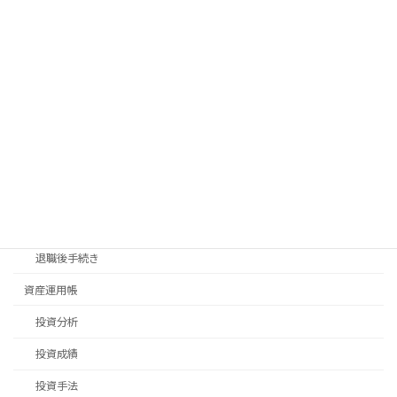
散歩
料理
新生活
旅行
日常生活
畑仕事
移住先探し
移住手続き
退職後手続き
資産運用帳
投資分析
投資成績
投資手法