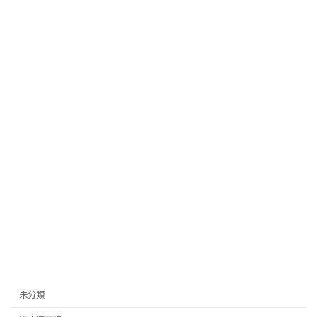
インテリア
庭仕事
散歩
料理
新生活
旅行
日常生活
畑仕事
移住先探し
移住手続き
退職後手続き
未分類