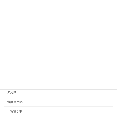
散歩
料理
新生活
旅行
日常生活
畑仕事
移住先探し
移住手続き
退職後手続き
未分類
資産運用帳
投資分析