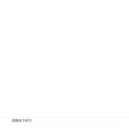
DIY
インテリア
庭仕事
散歩
料理
新生活
旅行
日常生活
畑仕事
移住先探し
移住手続き
退職後手続き