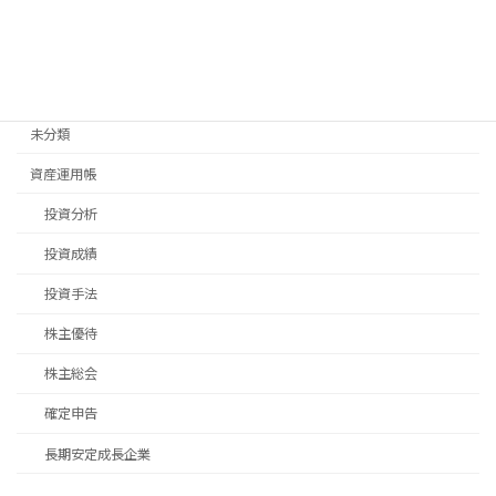
移住先探し
移住手続き
退職後手続き
未分類
資産運用帳
投資分析
投資成績
投資手法
株主優待
株主総会
確定申告
長期安定成長企業