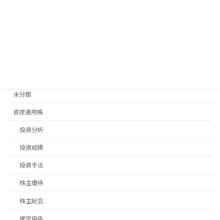
日常生活
畑仕事
移住先探し
移住手続き
退職後手続き
未分類
資産運用帳
投資分析
投資成績
投資手法
株主優待
株主総会
確定申告