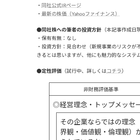
・
同社公式IRページ
・
最新の株価（Yahooファイナンス）
●同社株への筆者の投資方針
（本記事作成日
・保有有無：なし
・投資方針：見合わせ（新規事業のリスクが不
きるとは思いますが、他にも魅力的なシステ
●定性評価
（試行中、詳しくは
コチラ
）
非財務評価基準
◎経営理念・トップメッセ
その企業ならではの理念
界観・価値観・倫理観）