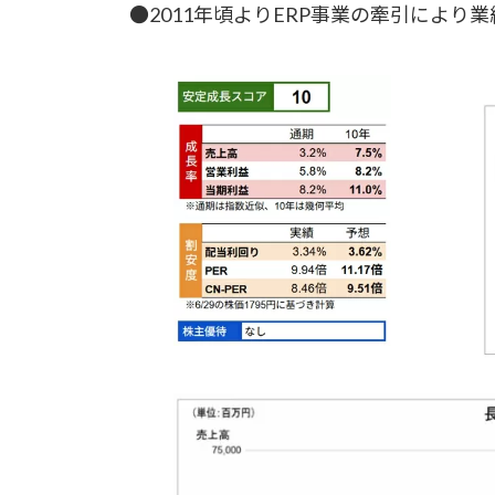
日
●2011年頃よりERP事業の牽引により
時
: