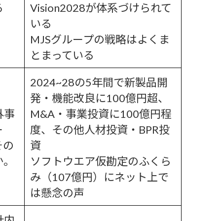
る
Vision2028が体系づけられて
いる
MJSグループの戦略はよくま
とまっている
2024~28の5年間で新製品開
発・機能改良に100億円超、
外事
M&A・事業投資に100億円程
ー
度、その他人材投資・BPR投
その
資
か。
ソフトウエア仮勘定のふくら
み（107億円）にネット上で
は懸念の声
社内