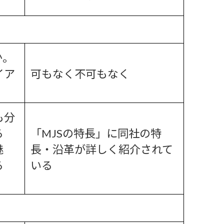
か。
イア
可もなく不可もなく
も分
る
「MJSの特長」に同社の特
魅
長・沿革が詳しく紹介されて
る
いる