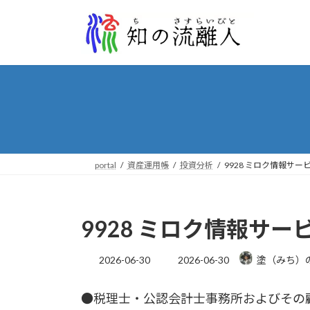
コ
ナ
ン
ビ
テ
ゲ
ン
ー
ツ
シ
へ
ョ
ス
ン
キ
に
ッ
移
プ
動
portal
資産運用帳
投資分析
9928 ミロク情報サー
9928 ミロク情報サー
最
2026-06-30
2026-06-30
塗（みち）
終
更
●税理士・公認会計士事務所およびその
新