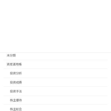
旅行
日常生活
畑仕事
移住先探し
移住手続き
退職後手続き
未分類
資産運用帳
投資分析
投資成績
投資手法
株主優待
株主総会