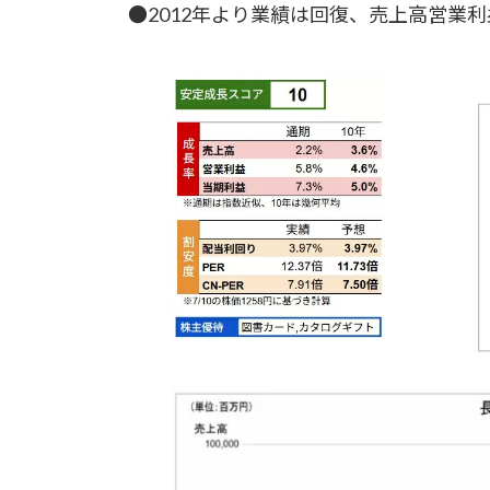
日
●2012年より業績は回復、売上高営業
時
: