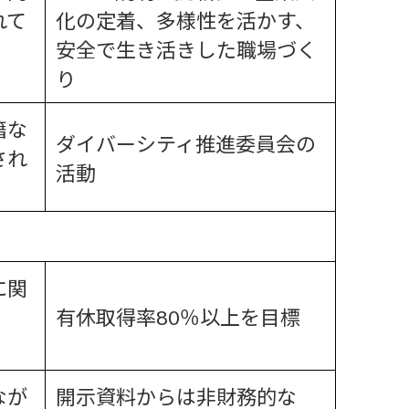
れて
化の定着、多様性を活かす、
安全で生き活きした職場づく
り
籍な
ダイバーシティ推進委員会の
され
活動
に関
有休取得率80％以上を目標
なが
開示資料からは非財務的な