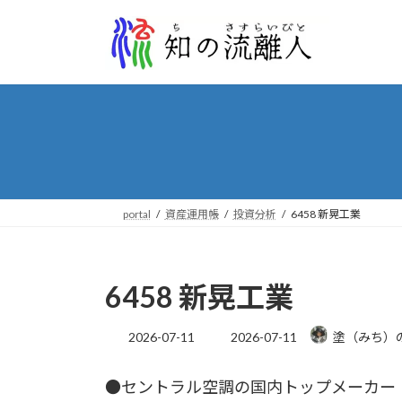
コ
ナ
ン
ビ
テ
ゲ
ン
ー
ツ
シ
へ
ョ
ス
ン
キ
に
ッ
移
プ
動
portal
資産運用帳
投資分析
6458 新晃工業
6458 新晃工業
最
2026-07-11
2026-07-11
塗（みち）
終
更
●セントラル空調の国内トップメーカー
新