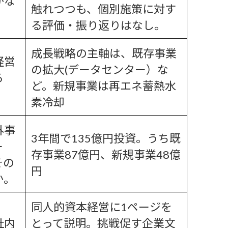
がな
触れつつも、個別施策に対す
る評価・振り返りはなし。
成長戦略の主軸は、既存事業
経営
の拡大(データセンター）な
る
ど。新規事業は再エネ蓄熱水
素冷却
外事
3年間で135億円投資。うち既
ー
存事業87億円、新規事業48億
その
円
か。
同人的資本経営に1ページを
社内
とって説明。挑戦促す企業文