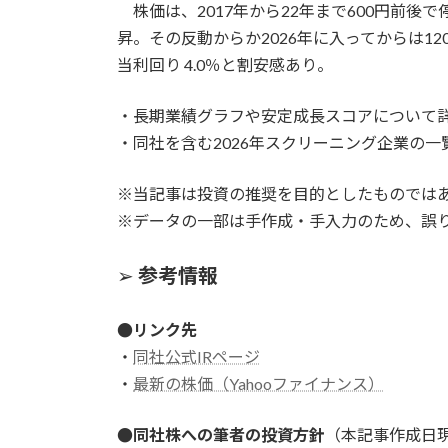
株価は、2017年から22年まで600円前後で
昇。その反動からか2026年に入ってからは1200
当利回り 4.0％と割安感あり。
・長期業績グラフや安定成長スコアについて
・同社を含む2026年スクリーニング企業の一
※当記事は投資の推奨を目的としたものでは
※データの一部は手作成・手入力のため、誤
➢
参考情報
●リンク先
・
同社公式IRページ
・
最新の株価（Yahooファイナンス）
●同社株への筆者の投資方針
（本記事作成日